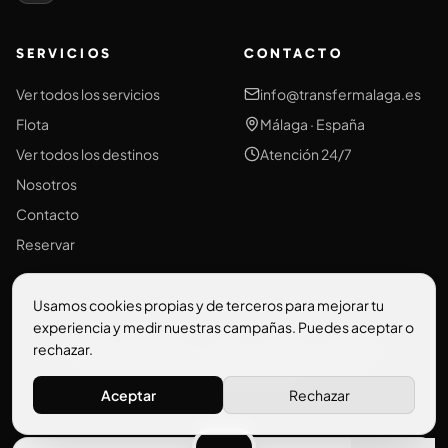
SERVICIOS
CONTACTO
Ver todos los servicios
info@transfermalaga.es
Flota
Málaga · España
Ver todos los destinos
Atención 24/7
Nosotros
Contacto
Reservar
Usamos cookies propias y de terceros para mejorar tu
experiencia y medir nuestras campañas. Puedes aceptar o
rechazar.
© 2026 Transfermalaga — Todos los derechos reservados.
Aviso legal
Política de privacidad
Política de cookies
Términos y condiciones
Aceptar
Rechazar