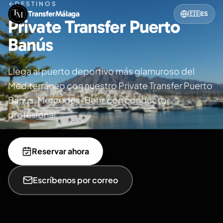
DESTINOS
TransferMálaga
🇪🇸
ES
Private Transfer Puerto
Banús
Llega al puerto deportivo más glamuroso del
Mediterráneo con nuestro Private Transfer Puerto
Banús. Mercedes-Benz con conductor
profesional.
Reservar ahora
Escríbenos por correo