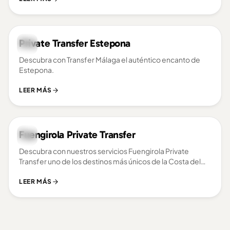
Private Transfer Estepona
COSTA DEL SOL
Descubra con Transfer Málaga el auténtico encanto de
Estepona.
LEER MÁS
Fuengirola Private Transfer
COSTA DEL SOL
Descubra con nuestros servicios Fuengirola Private
Transfer uno de los destinos más únicos de la Costa del
Sol.
LEER MÁS