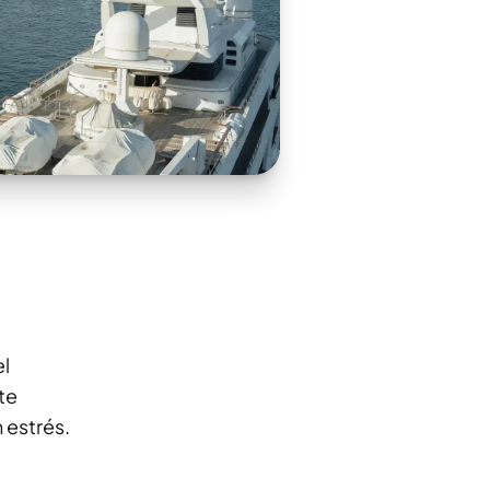
el
te
 estrés.