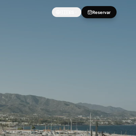
🇪🇸
ES
Reservar