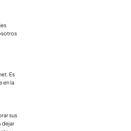
jes
osotros
met. Es
e en la
orar sus
 dejar