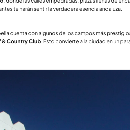
uo
, donde las calles empedradas, plazas llenas de enc
ntes te harán sentir la verdadera esencia andaluza.
rbella cuenta con algunos de los campos más prestigi
f & Country Club
. Esto convierte a la ciudad en un par