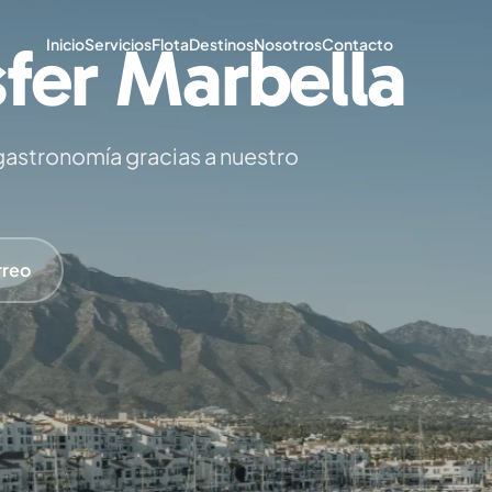
sfer Marbella
Inicio
Servicios
Flota
Destinos
Nosotros
Contacto
 gastronomía gracias a nuestro
rreo