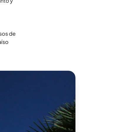
anto y
osos de
aíso