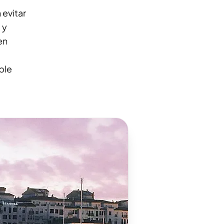
 evitar
 y
en
ble