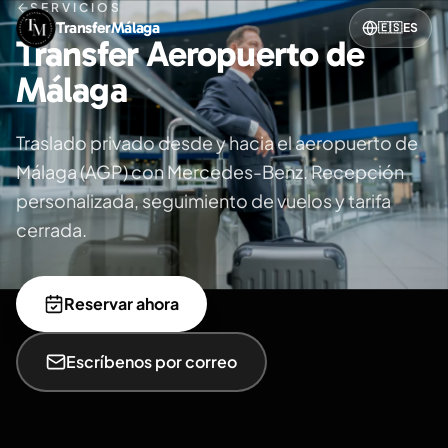
SERVICIOS
TransferMálaga
🇪🇸
ES
Transfer Aeropuerto de
Málaga
Traslado privado desde y hacia el aeropuerto de
Málaga (AGP) con Mercedes-Benz. Recepción
personalizada, seguimiento de vuelos y tarifa
cerrada.
Reservar ahora
Escríbenos por correo